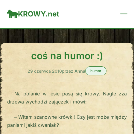
KROWY.net
coś na humor :)
29 czerwca 2010
przez
Anna
humor
Na polanie w lesie pasą się krowy. Nagle zza
drzewa wychodzi zajączek i mówi:
– Witam szanowne krówki! Czy jest może między
paniami jakiś cwaniak?