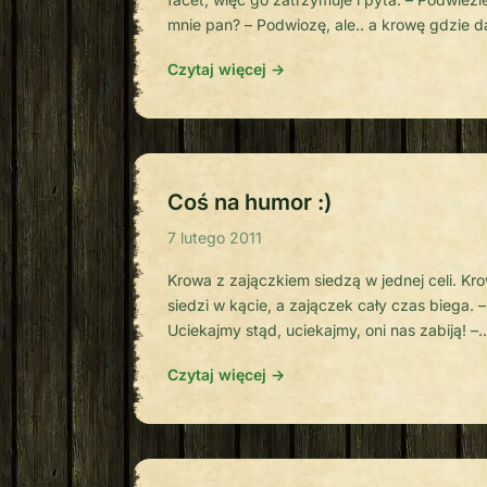
mnie pan? – Podwiozę, ale.. a krowę gdzie d
– Aaa.. przywiążę się ją do zderzaka, to
Czytaj więcej →
pobiegnie. Facet jedzie 20km/h – krowa się
cieszy; jedzie 80km/h – krowa dalej się ciesz
jedzie 120 km/h – krowa mruga okiem. […]
Coś na humor :)
7 lutego 2011
Krowa z zajączkiem siedzą w jednej celi. Kr
siedzi w kącie, a zajączek cały czas biega. –
Uciekajmy stąd, uciekajmy, oni nas zabiją! –
krzyczy zdenerwowany zając. Na to krowa: 
Czytaj więcej →
Zajączku usiądz sobie, jesteś ze mną, nic ci 
zrobią. Zajączek jednak po chwili wstaje i z
chodzi. – Krowo, uciekajmy oni nas zabiją! [