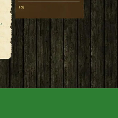
zdj
na,
?
ę,