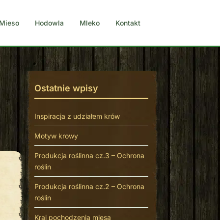
Mieso
Hodowla
Mleko
Kontakt
Ostatnie wpisy
Inspiracja z udziałem krów
Motyw krowy
Produkcja roślinna cz.3 – Ochrona
roślin
Produkcja roślinna cz.2 – Ochrona
roślin
Kraj pochodzenia mięsa