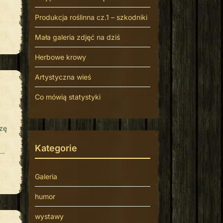
Produkcja roślinna cz.1 – szkodniki
i…
Mała galeria zdjęć na dziś
Herbowe krowy
Artystyczna wieś
Co mówią statystyki
zę
Kategorie
z
.
Galeria
a
humor
wystawy