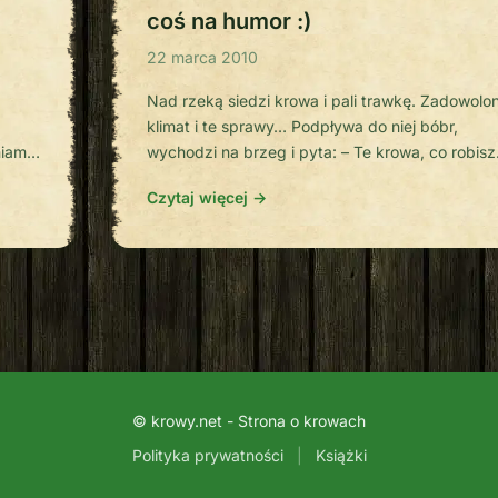
coś na humor :)
22 marca 2010
Nad rzeką siedzi krowa i pali trawkę. Zadowolo
klimat i te sprawy… Podpływa do niej bóbr,
iami
wychodzi na brzeg i pyta: – Te krowa, co robisz
wione
– Aaaa, widzisz bóbr, jaram i jest OK. – Daj troch
Czytaj więcej →
drugi
jeszcze nigdy nie kurzyłem… – Jasne! Ciągnij
macha bracie i poczuj się cool! Bóbr wciągnął
dym i od […]
© krowy.net - Strona o krowach
Polityka prywatności
|
Książki