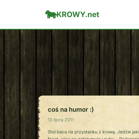
KROWY.net
coś na humor :)
13 lipca 2011
Stoi baca na przystanku z krową. Jedzie jak
facet, więc go zatrzymuje i pyta: – Podwiezi