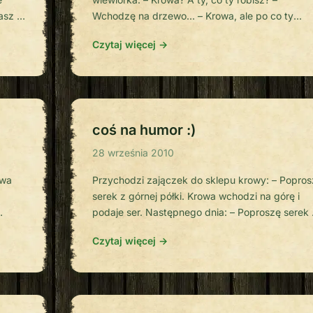
asz ?
Wchodzę na drzewo… – Krowa, ale po co ty
wchodzisz na to drzewo? – Bo chcę zjeść śliwk
Czytaj więcej →
– Ale krowa! Jakie śliwki? Przecież to jest dąb! –
y;
Wiem…. śliwki mam w torbie …
coś na humor :)
28 września 2010
owa
Przychodzi zajączek do sklepu krowy: – Popros
serek z górnej półki. Krowa wchodzi na górę i
podaje ser. Następnego dnia: – Poproszę serek 
–
górnej półki. Krowa wchodzi na górę i podaje ser
Czytaj więcej →
nie
Historia powtarza się przez kilka dni.
nów
Zdenerwowana krowa, kolejnego dnia weszła n
…]
górę i czeka. Przychodzi zajączek: – Poproszę
mleko z dolnej […]