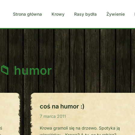
Strona główna
Krowy
Rasy bydła
Żywienie
humor
coś na humor :)
7 marca 2011
iś
Krowa gramoli się na drzewo. Spotyka ją
e
wiewiórka: – Krowa? A ty, co ty robisz? –