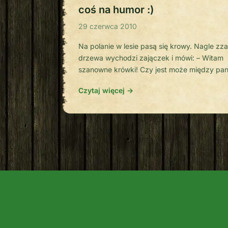
coś na humor :)
29 czerwca 2010
Na polanie w lesie pasą się krowy. Nagle zza
drzewa wychodzi zajączek i mówi: – Witam
szanowne krówki! Czy jest może między pan
jakiś cwaniak? – Nieee – odpowiedziały zdzi
Czytaj więcej →
krowy. – No to zrzuteczka po 5 złotych! Na 
dzień sytuacja się powtarza. W związku z
powyższym, zdenerwowane krowy wysłały
delegację do lisa. – […]