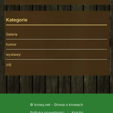
Kategorie
Galeria
humor
wystawy
zdj
© krowy.net - Strona o krowach
Polityka prywatności
|
Książki