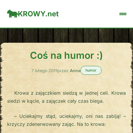
KROWY.net
Coś na humor :)
7 lutego 2011
przez
Anna
humor
Krowa z zajączkiem siedzą w jednej celi. Krowa
siedzi w kącie, a zajączek cały czas biega.
– Uciekajmy stąd, uciekajmy, oni nas zabiją! –
krzyczy zdenerwowany zając. Na to krowa: