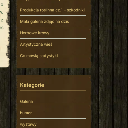
 o
Produkcja roślinna cz.1 – szkodniki
w.
 z
Mała galeria zdjęć na dziś
es
Herbowe krowy
Artystyczna wieś
Co mówią statystyki
Kategorie
Galeria
humor
wystawy