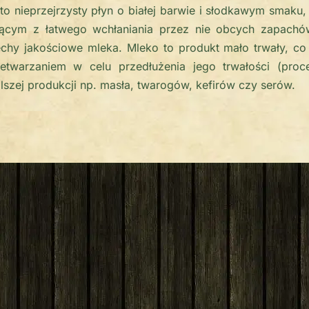
to nieprzejrzysty płyn o białej barwie i słodkawym smaku,
jącym z łatwego wchłaniania przez nie obcych zapachó
chy jakościowe mleka. Mleko to produkt mało trwały, co
etwarzaniem w celu przedłużenia jego trwałości (proc
alszej produkcji np. masła, twarogów, kefirów czy serów.