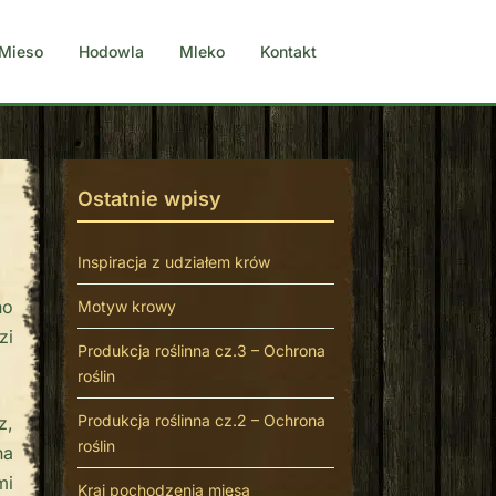
Mieso
Hodowla
Mleko
Kontakt
Ostatnie wpisy
Inspiracja z udziałem krów
no
Motyw krowy
zi
Produkcja roślinna cz.3 – Ochrona
roślin
Produkcja roślinna cz.2 – Ochrona
z,
roślin
na
mi
Kraj pochodzenia mięsa