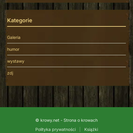
Kategorie
Galeria
humor
wystawy
zdj
© krowy.net - Strona o krowach
Polityka prywatności
|
Książki