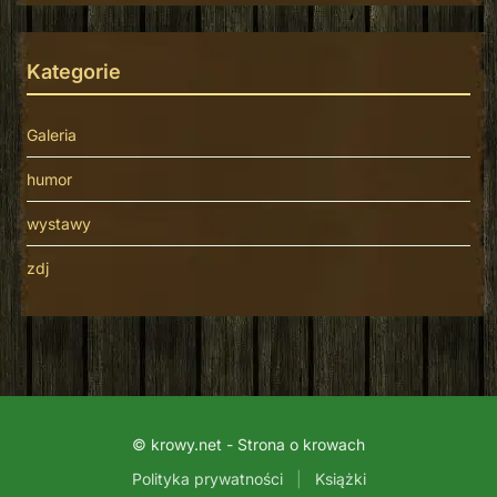
Kategorie
Galeria
humor
wystawy
zdj
© krowy.net - Strona o krowach
Polityka prywatności
|
Książki