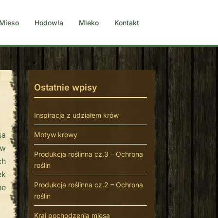
Mieso
Hodowla
Mleko
Kontakt
Ostatnie wpisy
Inspiracja z udziałem krów
sa
Motyw krowy
 w
Produkcja roślinna cz.3 – Ochrona
ch
roślin
ek
Produkcja roślinna cz.2 – Ochrona
ne
roślin
Kraj pochodzenia mięsa