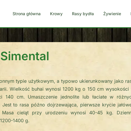
Strona główna
Krowy
Rasy bydła
Żywienie
Simental
tronnym typie użytkowym, a typowo ukierunkowany jako ra
rii. Wielkość buhai wynosi 1200 kg o 150 cm wysokości
 140 cm. Umaszczenie jednolite lub łaciate w różny
. Jest to rasa późno dojrzewająca, pierwsze krycie jałów
 Masa cieląt przy urodzeniu wynosi 40-45 kg. Dzien
 1200-1400 g.