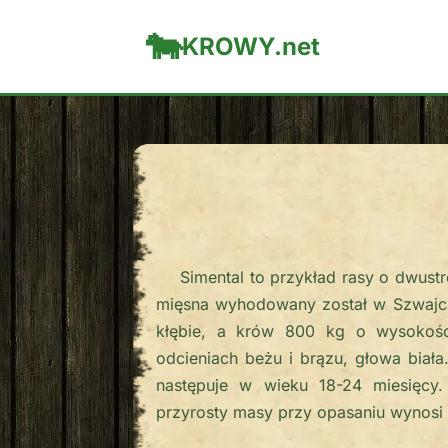
KROWY.net
Simental to przykład rasy o dwus
mięsna wyhodowany został w Szwajca
kłębie, a krów 800 kg o wysokości
odcieniach beżu i brązu, głowa biała
następuje w wieku 18-24 miesięcy.
przyrosty masy przy opasaniu wynosi