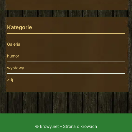
Kategorie
Galeria
humor
wystawy
zdj
© krowy.net - Strona o krowach