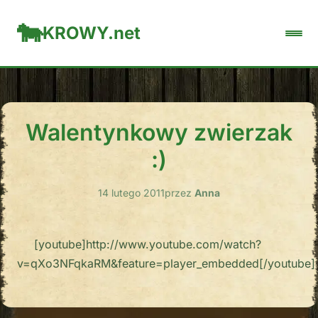
KROWY.net
Walentynkowy zwierzak
:)
14 lutego 2011
przez
Anna
[youtube]http://www.youtube.com/watch?
v=qXo3NFqkaRM&feature=player_embedded[/youtube]