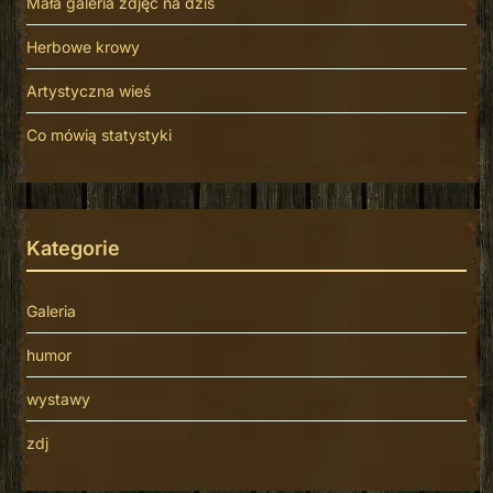
Mała galeria zdjęć na dziś
Herbowe krowy
Artystyczna wieś
Co mówią statystyki
Kategorie
Galeria
humor
wystawy
zdj