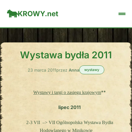
KROWY.net
Wystawa bydła 2011
23 marca 2011
przez
Anna
wystawy
**
Wystawy i targi o zasięgu krajowym
lipec 2011
2-3 VII –> VII Ogólnopolska Wystawa
Bydła
Hodowlanego
w Minikowie