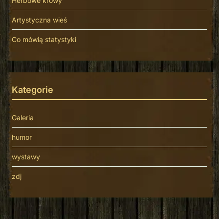
Herbowe krowy
Artystyczna wieś
Co mówią statystyki
Kategorie
Galeria
humor
wystawy
zdj