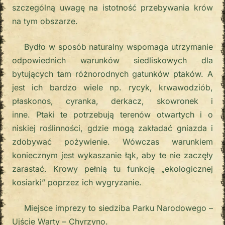
szczególną uwagę na istotność przebywania krów
na tym obszarze.
Bydło w sposób naturalny wspomaga utrzymanie
odpowiednich warunków siedliskowych dla
bytujących tam różnorodnych gatunków ptaków. A
jest ich bardzo wiele np. rycyk, krwawodziób,
płaskonos, cyranka, derkacz, skowronek i
inne. Ptaki te potrzebują terenów otwartych i o
niskiej roślinności, gdzie mogą zakładać gniazda i
zdobywać pożywienie. Wówczas warunkiem
koniecznym jest wykaszanie łąk, aby te nie zaczęły
zarastać. Krowy pełnią tu funkcję „ekologicznej
kosiarki” poprzez ich wygryzanie.
Miejsce imprezy to siedziba Parku Narodowego –
Ujście Warty – Chyrzyno.